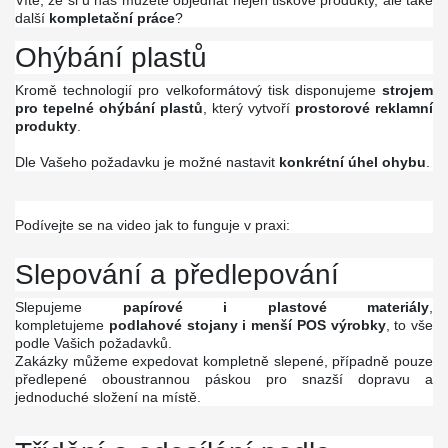
Víte, že si u nás můžete objednat nejen tiskové produkty, ale také
další
kompletační práce
?
Ohýbání plastů
Kromě technologií pro velkoformátový tisk disponujeme
strojem
pro tepelné ohýbání plastů
, který vytvoří
prostorové reklamní
produkty
.
Dle Vašeho požadavku je možné nastavit
konkrétní úhel ohybu
.
Podívejte se na video jak to funguje v praxi:
Slepování a předlepování
Slepujeme
papírové i plastové materiály
,
kompletujeme
podlahové stojany i menší POS výrobky
, to vše
podle Vašich požadavků.
Zakázky můžeme expedovat kompletně slepené, případně pouze
předlepené oboustrannou páskou pro snazší dopravu a
jednoduché složení na místě.