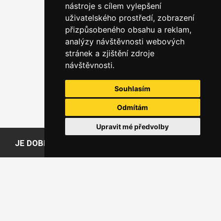
nástroje s cílem vylepšení
uživatelského prostředí, zobrazení
přizpůsobeného obsahu a reklam,
analýzy návštěvnosti webových
stránek a zjištění zdroje
návštěvnosti.
Souhlasím
Odmítám
Upravit mé předvolby
JE DOBRÉ VĚDĚT
Slovníček pojmů
Časté dotazy
Doprava
Způsoby placení
Doba výroby
UŽITEČNÉ