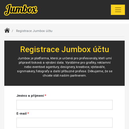
Index
Registrace Jumbox účtu
Registrace Jumbox účtu
Jumbox je platforma, která je určená pro profesionály, kteří umí
připravit tisková a výrobní data. Vyrábíme pro grafiky, reklamní
nebo eventové agentury, designery, kreativce, výstaváře,
signmakery, fotografy a další příbuzné profese. Děkujeme, že se
chcete stát naším partnerem.
Jméno a příjmení
*
E-mail
*