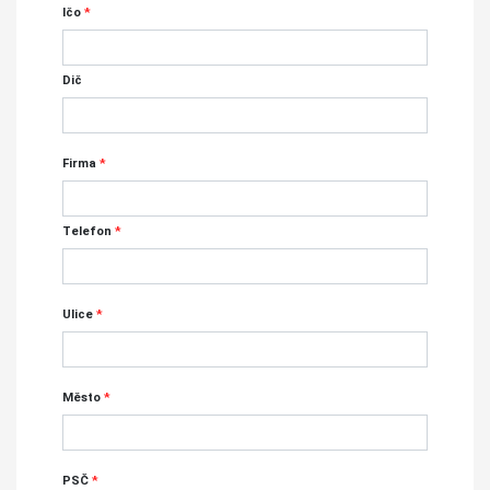
Ičo
*
Dič
Firma
*
Telefon
*
Ulice
*
Město
*
PSČ
*