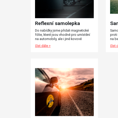
Reflexní samolepka
Sam
Do nabídky jsme přidali magnetické
Samo
fólie, které jsou vhodné pro umístění
proti
na automobily, ale i jiné kovové
na be
předměty.
dlažd
číst dále >
číst 