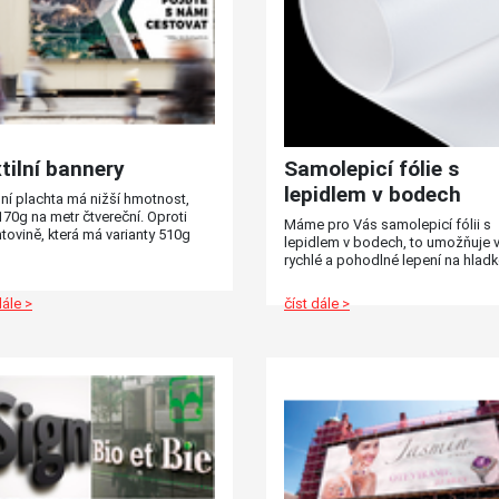
tilní bannery
Samolepicí fólie s
lepidlem v bodech
lní plachta má nižší hmotnost,
170g na metr čtvereční. Oproti
Máme pro Vás samolepicí fólii s
tovině, která má varianty 510g
lepidlem v bodech, to umožňuje 
 440g nebo dokonce 610g pro
rychlé a pohodlné lepení na hlad
hlednou verzi. Při použití na velké
povrchy bez nutnosti použít stěrk
 je tento rozdíl již velice znatelný.
vytlačovat bubliny z pod samolep
dále >
číst dále >