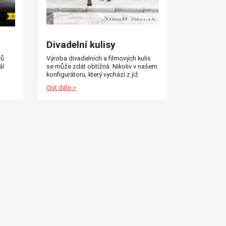
Divadelní kulisy
ů.
Výroba divadelních a filmových kulis
ál
se může zdát obtížná. Nikoliv v našem
konfigurátoru, který vychází z již
ověřených materiálů vhodných právě
číst dále >
pro tento specifický výrobek.