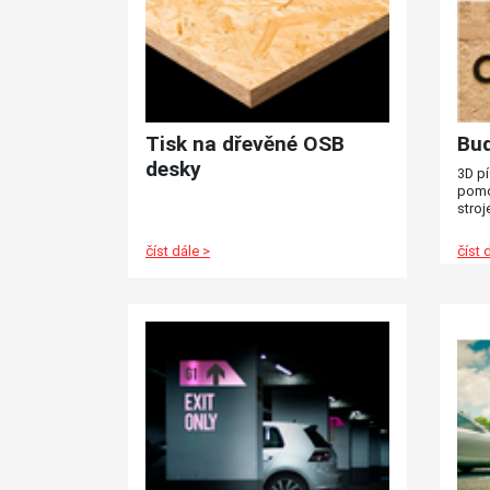
Tisk na dřevěné OSB
Buď
desky
3D p
pomoh
stroj
písme
druhů
číst dále >
číst 
dekor
označ
http
pane