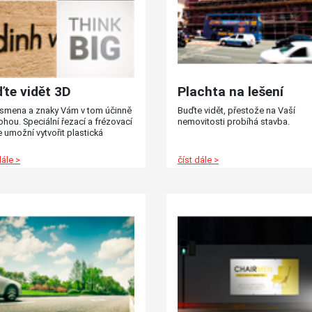
te vidět 3D
Plachta na lešení
ísmena a znaky Vám v tom účinně
Buďte vidět, přestože na Vaší
ou. Speciální řezací a frézovací
nemovitosti probíhá stavba.
e umožní vytvořit plastická
na, znaky i celá loga z různých
 materiálů. Vyrobte si tak
dále >
číst dále >
aci vstupní haly vaší firmy, nebo
ení provozovny. Inspirujte se na:
s://jumbox.cz/vyrobky/desky-a-
ly/3d-pismena-a-znaky