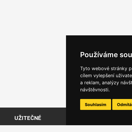
Používáme sou
Tyto webové stránky po
cílem vylepšení uživat
a reklam, analýzy návš
návštěvnosti.
Souhlasím
Odmít
UŽITEČNÉ
O
Požádejte o bezplatný účet Jumbox
O 