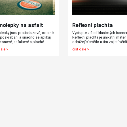
olepky na asfalt
Reflexní plachta
lepky jsou protiskluzové, odolné
Vystupte z šedi klasických banner
 poškrábání a snadno se aplikují
Reflexní plachta je unikátní materi
tonové, asfaltové a ploché
odrážející světlo a tím zajistí větší
ice.
pozornost u potencionálních
dále >
číst dále >
zákazníků.