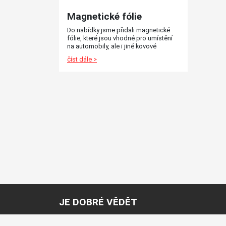
Magnetické fólie
Do nabídky jsme přidali magnetické
fólie, které jsou vhodné pro umístění
na automobily, ale i jiné kovové
předměty.
číst dále >
JE DOBRÉ VĚDĚT
Slovníček pojmů