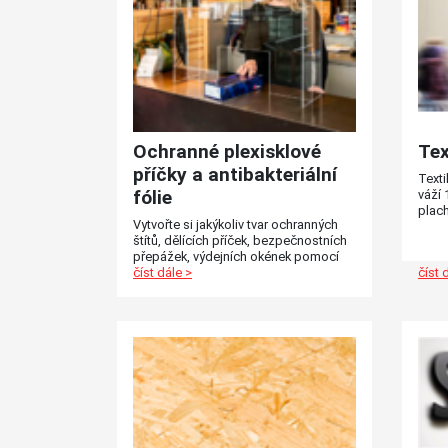
Ochranné plexisklové
Tex
příčky a antibakteriální
Texti
fólie
váží 
plach
Vytvořte si jakýkoliv tvar ochranných
nebo
štítů, dělících příček, bezpečnostních
neprů
přepážek, výdejních okének pomocí
ploše
frézování a tvarového ořezu.
číst dále >
číst 
Bezpečnostní opatření si žádají
rychlou reakci. Tento produkt
umožňuje vytvořit z plexiskla nebo
průhledné plastové desky dělící
přepážky, výdejní okénka nebo
ochranné štíty.