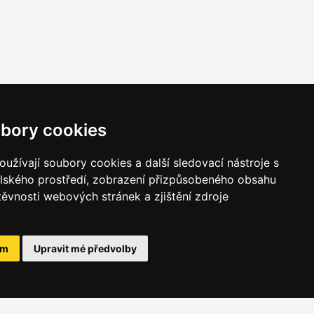
bory cookies
užívají soubory cookies a další sledovací nástroje s
elského prostředí, zobrazení přizpůsobeného obsahu
těvnosti webových stránek a zjištění zdroje
ám
Upravit mé předvolby
BCHODNÍ INFORMACE
společnosti JUMBOX