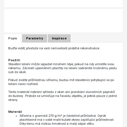
Popis
Parametry
Inspirace
Buďte vidět, přestože na vaší nemovitosti probíhá rekonstrukce.
Použití:
Stavební lešení může vypadat mnohem lépe, pokud na něj umístíte svou
reklamu. Zároveň upevněním plachty na lešení zabráníte možnému pádu
suti do okolí.
Pokud zvolíte průhlednou síťovinu, budou mít stavebníci pohybující se po
lešení navíc rozhled.
Tento materiál nebrání výhledu z oken ani pronikání slunečních paprsků
do budovy. Protože se umísťuje na fasádu objektu, je potisk pouze z jedné
strany.
Materiál:
Síťovina s gramáží 270 g/m² je částečně průhledná. Oproti
plachtovině má v sobě malé kulaté otvory zajišťující průhlednost.
Díky tomu má nízkou hmotnost a malý odpor větru.