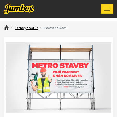
Index
Bannery a textílie
Plachta na lešení