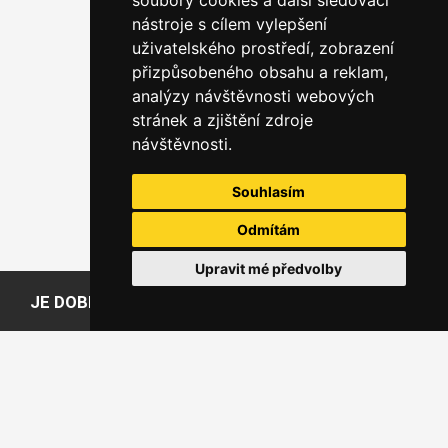
soubory cookies a další sledovací
nástroje s cílem vylepšení
uživatelského prostředí, zobrazení
přizpůsobeného obsahu a reklam,
analýzy návštěvnosti webových
stránek a zjištění zdroje
návštěvnosti.
Souhlasím
Odmítám
Upravit mé předvolby
JE DOBRÉ VĚDĚT
Slovníček pojmů
Časté dotazy
Doprava
Způsoby placení
Doba výroby