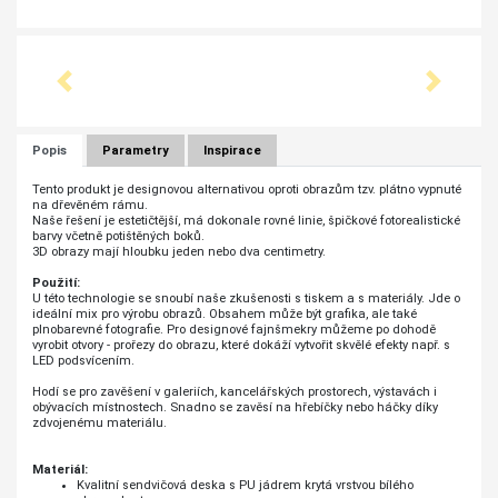
Předchozí
Další
Popis
Parametry
Inspirace
Tento produkt je designovou alternativou oproti obrazům tzv. plátno vypnuté
na dřevěném rámu.
Naše řešení je estetičtější, má dokonale rovné linie, špičkové fotorealistické
barvy včetně potištěných boků.
3D obrazy mají hloubku jeden nebo dva centimetry.
Použití:
U této technologie se snoubí naše zkušenosti s tiskem a s materiály. Jde o
ideální mix pro výrobu obrazů. Obsahem může být grafika, ale také
plnobarevné fotografie. Pro designové fajnšmekry můžeme po dohodě
vyrobit otvory - prořezy do obrazu, které dokáží vytvořit skvělé efekty např. s
LED podsvícením.
Hodí se pro zavěšení v galeriích, kancelářských prostorech, výstavách i
obývacích místnostech. Snadno se zavěsí na hřebíčky nebo háčky díky
zdvojenému materiálu.
Materiál:
Kvalitní sendvičová deska s PU jádrem krytá vrstvou bílého