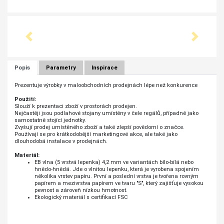
Předchozí
Další
Popis
Parametry
Inspirace
Prezentuje výrobky v maloobchodních prodejnách lépe než konkurence
Použití:
Slouží k prezentaci zboží v prostorách prodejen.
Nejčastěji jsou podlahové stojany umístěny v čele regálů, případně jako
samostatně stojící jednotky.
Zvyšují prodej umístěného zboží a také zlepší povědomí o značce.
Používají se pro krátkodobější marketingové akce, ale také jako
dlouhodobá instalace v prodejnách.
Materiál:
EB vlna (5 vrstvá lepenka) 4,2 mm ve variantách bílo-bílá nebo
hnědo-hnědá. Jde o vlnitou lepenku, která je vyrobena spojením
několika vrstev papíru. První a poslední vrstva je tvořena rovným
papírem a mezivrstva papírem ve tvaru "S", který zajišťuje vysokou
pevnost a zároveň nízkou hmotnost.
Ekologický materiál s certifikací FSC