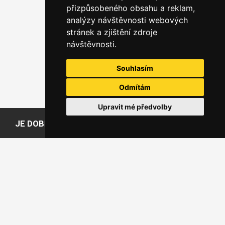
přizpůsobeného obsahu a reklam,
analýzy návštěvnosti webových
stránek a zjištění zdroje
návštěvnosti.
Souhlasím
Odmítám
Upravit mé předvolby
JE DOBRÉ VĚDĚT
Slovníček pojmů
Časté dotazy
Doprava
Způsoby placení
Doba výroby
UŽITEČNÉ
Požádejte o bezplatný účet Jumbox