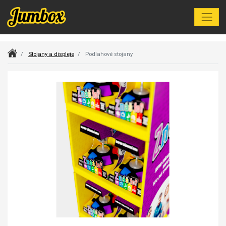
Index
Stojany a displeje
Podlahové stojany