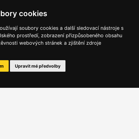
bory cookies
užívají soubory cookies a další sledovací nástroje s
elského prostředí, zobrazení přizpůsobeného obsahu
těvnosti webových stránek a zjištění zdroje
ám
Upravit mé předvolby
BCHODNÍ INFORMACE
společnosti JUMBOX
eobecné obchodní podmínky
acování osobních údajů
takty