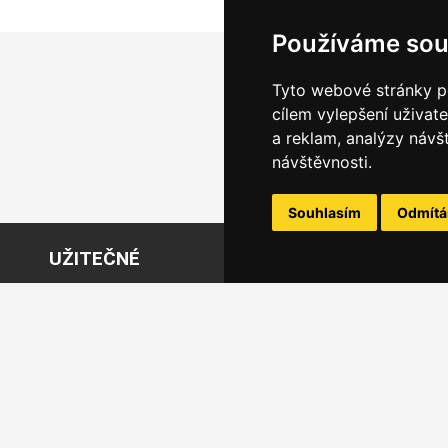
Používáme sou
Tyto webové stránky po
cílem vylepšení uživat
a reklam, analýzy návš
návštěvnosti.
Souhlasím
Odmít
UŽITEČNÉ
O
Požádejte o bezplatný účet Jumbox
O 
Produktové novinky
Vš
Novinky
Zpr
Vzdělávací centrum
Kon