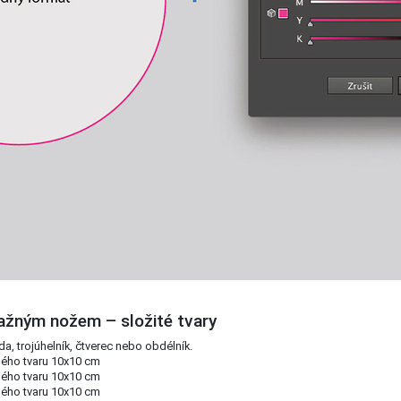
tažným nožem – složité tvary
da, trojúhelník, čtverec nebo obdélník.
ného tvaru 10x10 cm
ného tvaru 10x10 cm
ného tvaru 10x10 cm