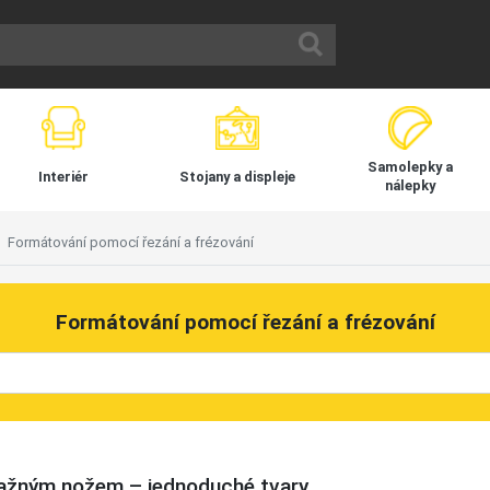
Samolepky a
Interiér
Stojany a displeje
nálepky
Formátování pomocí řezání a frézování
Formátování pomocí řezání a frézování
tažným nožem – jednoduché tvary