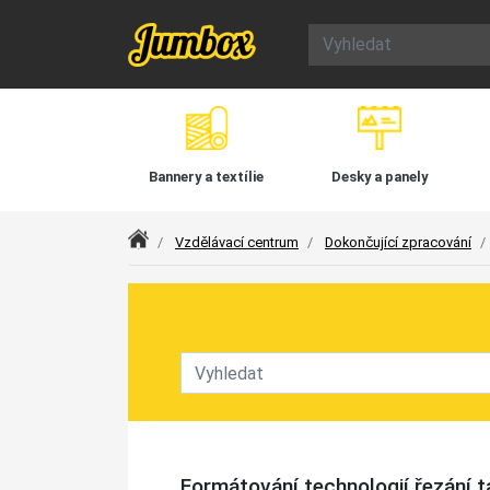
Bannery a textílie
Desky a panely
Index
Vzdělávací centrum
Dokončující zpracování
Formátování technologií řezání 