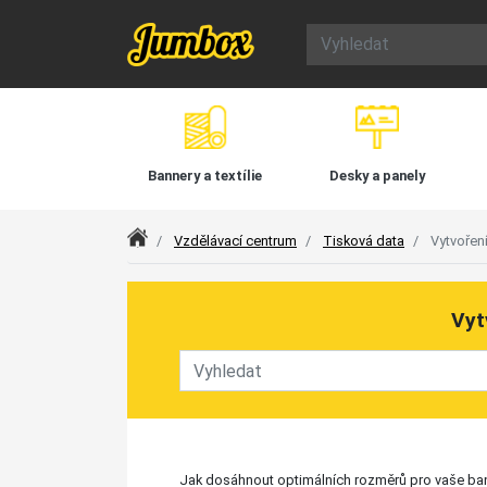
Bannery a textílie
Desky a panely
Index
Vzdělávací centrum
Tisková data
Vytvoření
Vyt
Jak dosáhnout optimálních rozměrů pro vaše banne