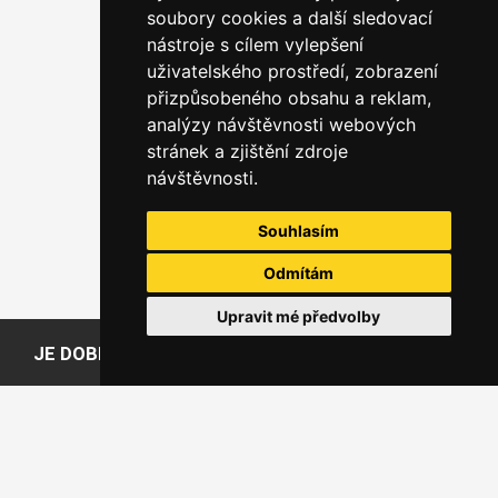
soubory cookies a další sledovací
nástroje s cílem vylepšení
uživatelského prostředí, zobrazení
přizpůsobeného obsahu a reklam,
analýzy návštěvnosti webových
stránek a zjištění zdroje
návštěvnosti.
Souhlasím
Odmítám
Upravit mé předvolby
JE DOBRÉ VĚDĚT
Slovníček pojmů
Časté dotazy
Doprava
Způsoby placení
Doba výroby